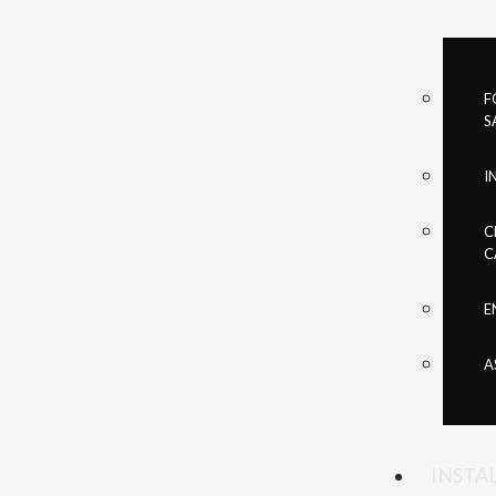
F
S
I
C
C
E
A
INSTA