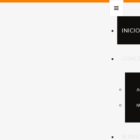
INICIO
GONCE
A
N
SERVI