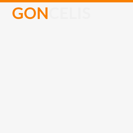
G
O
N
C
E
L
I
S