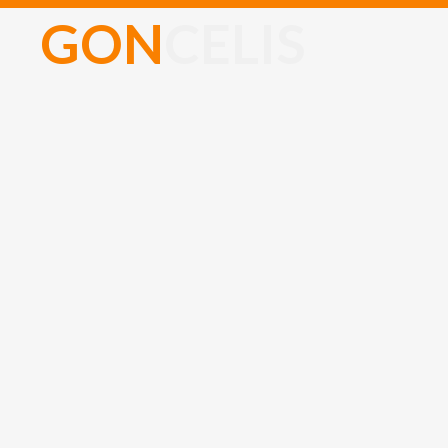
G
O
N
C
E
L
I
S